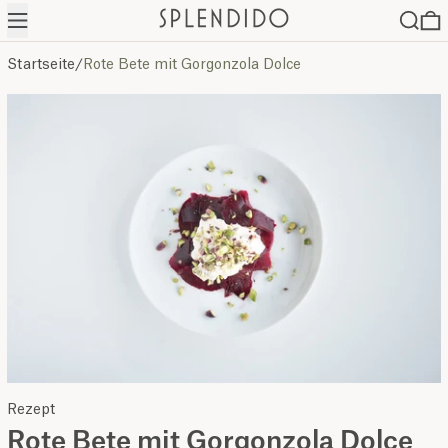
Menü
Suche
0
Startseite
/
Rote Bete mit Gorgonzola Dolce
Rezept
Rote Bete mit Gorgonzola Dolce