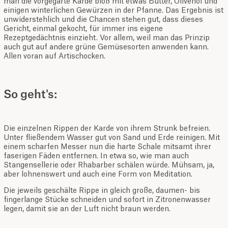
man die vorgegarte Karde bloß mit etwas Butter, Olivenöl und
einigen winterlichen Gewürzen in der Pfanne. Das Ergebnis ist
unwiderstehlich und die Chancen stehen gut, dass dieses
Gericht, einmal gekocht, für immer ins eigene
Rezeptgedächtnis einzieht. Vor allem, weil man das Prinzip
auch gut auf andere grüne Gemüsesorten anwenden kann.
Allen voran auf Artischocken.
So geht's:
Die einzelnen Rippen der Karde von ihrem Strunk befreien.
Unter fließendem Wasser gut von Sand und Erde reinigen. Mit
einem scharfen Messer nun die harte Schale mitsamt ihrer
faserigen Fäden entfernen. In etwa so, wie man auch
Stangensellerie oder Rhabarber schälen würde. Mühsam, ja,
aber lohnenswert und auch eine Form von Meditation.
Die jeweils geschälte Rippe in gleich große, daumen- bis
fingerlange Stücke schneiden und sofort in Zitronenwasser
legen, damit sie an der Luft nicht braun werden.