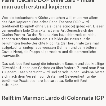
Pane Toscano DOP ohne Salz – muss
man auch erstmal kapieren
Wer die toskanischen Küche verstehen will, muss vor allem
das Brot kapieren: Das echte Pane Toscano DOP wird
traditionell komplett ohne Salz (pane sciocco) gebacken. Dieser
vermeintlich fade Charakter ist eine Art Geniestreich der
Cucina Povera. Da das Brot salzlos ist, schimmelt es nicht,
sondern trocknet sauber ein. Es bildet die Basis für die
berühmten Reste-Gerichte Ribollita (der berühmte zweimal
aufgekochte Eintopf aus weissen Bohnen und dem bitteren
Cavolo Nero), die Pappa al pomodoro und die sommerliche
Panzanella.
Das salzlose Brot saugt die intensiven Saucen und das kräftige
Olivenöl auf, ohne das Gericht zu überfordern. Zumal man Brot
zu jedem Essen gereicht wird und gerade in der Toskana bietet
sich nach dem Verzehr von Braten viel Gelegenheit für die
berühmte Praxis des fare la scarpetta, Soße mit Brot
auftunken.
Reift im Marmor: Lardo di Colonnata IGP