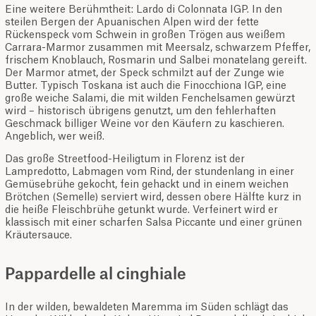
Eine weitere Berühmtheit: Lardo di Colonnata IGP. In den
steilen Bergen der Apuanischen Alpen wird der fette
Rückenspeck vom Schwein in großen Trögen aus weißem
Carrara-Marmor zusammen mit Meersalz, schwarzem Pfeffer,
frischem Knoblauch, Rosmarin und Salbei monatelang gereift.
Der Marmor atmet, der Speck schmilzt auf der Zunge wie
Butter. Typisch Toskana ist auch die Finocchiona IGP, eine
große weiche Salami, die mit wilden Fenchelsamen gewürzt
wird – historisch übrigens genutzt, um den fehlerhaften
Geschmack billiger Weine vor den Käufern zu kaschieren.
Angeblich, wer weiß.
Das große Streetfood-Heiligtum in Florenz ist der
Lampredotto, Labmagen vom Rind, der stundenlang in einer
Gemüsebrühe gekocht, fein gehackt und in einem weichen
Brötchen (Semelle) serviert wird, dessen obere Hälfte kurz in
die heiße Fleischbrühe getunkt wurde. Verfeinert wird er
klassisch mit einer scharfen Salsa Piccante und einer grünen
Kräutersauce.
Pappardelle al cinghiale
In der wilden, bewaldeten Maremma im Süden schlägt das