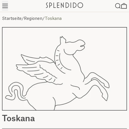
Menü
Suche
0
Startseite
/
Regionen
/
Toskana
Toskana