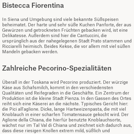
Bistecca Fiorentina
In Siena und Umgebung sind viele bekannte Süßspeisen
beheimatet. Der harte und sehr süße Kuchen Panforte, der aus
Gewürzen und getrockneten Früchten gebacken wird, ist eine
Delikatesse. Außerdem sind hier die Cantuccini, die
ursprünglich aus der nahegelegenen Stadt Prato stammen und
Ricciarelli heimisch. Beides Kekse, die vor allem mit viel süßen
Mandeln gebacken werden.
Zahlreiche Pecorino-Spezialitäten
Überall in der Toskana wird Pecorino produziert. Der würzige
Käse aus Schafsmilch, kommt in den verschiedensten
Qualitäten und Reifegraden in die Geschäfte. Ein Zentrum der
Produktion ist die kleine Stadt Pienza. In den Gassen des Ortes
reiht sich eine Käserei an die nächste. Typisches Gericht hier:
die Pici all'aglione. Dicke, lange Hartweizenpasta, die mit viel
Knoblauch in einer scharfen Tomatensauce gekocht wird. Der
Aglione della Chiana, die hierfür benutzte Knoblauchsorte,
wächst nur im Tal Val di Chiana und zeichnet sich dadurch aus,
dass diese riesigen Knollen extrem mild, süßlich und