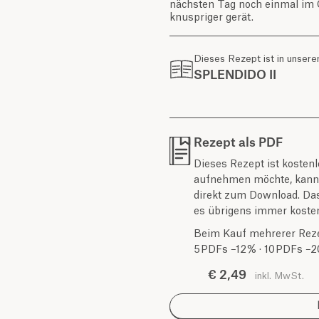
nächsten Tag noch einmal im O
knuspriger gerät.
Dieses Rezept ist in unser
SPLENDIDO II
Rezept als PDF
Dieses Rezept ist koste
aufnehmen möchte, kann e
direkt zum Download. Das 
es übrigens immer kosten
Beim Kauf mehrerer Rezep
5 PDFs –12 % · 10 PDFs –2
€ 2,49
inkl. MwSt.