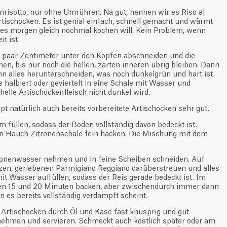
enrisotto, nur ohne Umrühren. Na gut, nennen wir es Riso al
rtischocken. Es ist genial einfach, schnell gemacht und wärmt
 es morgen gleich nochmal kochen will. Kein Problem, wenn
t ist.
in paar Zentimeter unter den Köpfen abschneiden und die
nen, bis nur noch die hellen, zarten inneren übrig bleiben. Dann
 alles herunterschneiden, was noch dunkelgrün und hart ist.
 halbiert oder geviertelt in eine Schale mit Wasser und
helle Artischockenfleisch nicht dunkel wird.
pt natürlich auch bereits vorbereitete Artischocken sehr gut.
rm füllen, sodass der Boden vollständig davon bedeckt ist.
en Hauch Zitronenschale fein hacken. Die Mischung mit dem
ronenwasser nehmen und in feine Scheiben schneiden. Auf
zen, geriebenen Parmigiano Reggiano darüberstreuen und alles
mit Wasser auffüllen, sodass der Reis gerade bedeckt ist. Im
en 15 und 20 Minuten backen, aber zwischendurch immer dann
 es bereits vollständig verdampft scheint.
e Artischocken durch Öl und Käse fast knusprig und gut
nehmen und servieren. Schmeckt auch köstlich später oder am