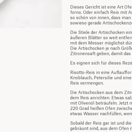
Dieses Gericht ist eine Art Of
forno. Oder einfach Reis mit A
so schön von innen, dass man
sowieso gerade Artischockenzei
Die Stiele der Artischocken e
äußeren Blätter so weit entfer
mit dem Messer möglichst dünn
Die Artischocken je nach Größe
Zitronensaft geben, damit das 
Es eignen sich für dieses Reze
Risotto-Reis in eine Auflauffo
Knoblauch, Petersilie und ein
Reis vermengen.
Die Artischocken aus dem Zit
dem Reis anrichten. Etwas sal
mit Olivenöl beträufeln. Jetzt 
220 Grad heißen Ofen zwisch
etwas Wasser nachfüllen, wenn
Sobald der Reis gar ist und di
gebräunt sind, aus dem Ofen 