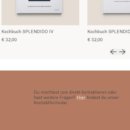
Kochbuch SPLENDIDO IV
Kochbuch SPLENDI
€ 32,00
€ 32,00
Vorherig
Näch
Du möchtest uns direkt kontaktieren oder
hast weitere Fragen?
Hier
findest du unser
Kontaktformular.