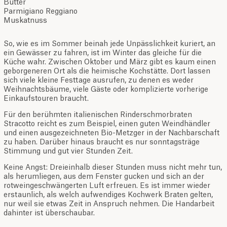
Butter
Parmigiano Reggiano
Muskatnuss
So, wie es im Sommer beinah jede Unpässlichkeit kuriert, an
ein Gewässer zu fahren, ist im Winter das gleiche für die
Küche wahr. Zwischen Oktober und März gibt es kaum einen
geborgeneren Ort als die heimische Kochstätte. Dort lassen
sich viele kleine Festtage ausrufen, zu denen es weder
Weihnachtsbäume, viele Gäste oder komplizierte vorherige
Einkaufstouren braucht.
Für den berühmten italienischen Rinderschmorbraten
Stracotto reicht es zum Beispiel, einen guten Weindhändler
und einen ausgezeichneten Bio-Metzger in der Nachbarschaft
zu haben. Darüber hinaus braucht es nur sonntagsträge
Stimmung und gut vier Stunden Zeit.
Keine Angst: Dreieinhalb dieser Stunden muss nicht mehr tun,
als herumliegen, aus dem Fenster gucken und sich an der
rotweingeschwängerten Luft erfreuen. Es ist immer wieder
erstaunlich, als welch aufwendiges Kochwerk Braten gelten,
nur weil sie etwas Zeit in Anspruch nehmen. Die Handarbeit
dahinter ist überschaubar.