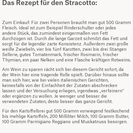
Das Rezept für den Stracotto:
Zum Einkauf: Für zwei Personen braucht man gut 500 Gramm
Fleisch. Ideal ist zum Beispiel Rinderschulter oder jedes
andere Stück, das zumindest einigermaßen von Fett
durchzogen ist. Durch die lange Garzeit schmilzt das Fett und
sorgt für die legendär zarte Konsistenz. Außerdem zwei große
weiße Zwiebeln, vier bis fünf Karotten, zwei bis drei Stangen
Sellerie, gutes Tomatenmark, frischer Rosmarin, frischer
Thymian, ein paar Nelken und eine Flasche kräftigen Rotweins.
Am Wein zu sparen rächt sich bei diesem Gericht sofort, da
der Wein hier eine tragende Rolle spielt. Darüber hinaus sollte
man sich hier, wie bei vielen italienischen Gerichten,
keinesfalls von der Einfachheit der Zutaten abschrecken
lassen und der Versuchung erliegen, irgendwas „verfeinern“
oder ergänzen zu wollen. Je weniger und besser die
verwendeten Zutaten, desto besser das ganze Gericht.
Für den Kartoffelbrei gut 500 Gramm vorwiegend festkochend
bis mehlige Kartoffeln, 200 Milliliter Milch, 100 Gramm Butter,
100 Gramm Parmigiano Reggiano und Muskatnuss besorgen.