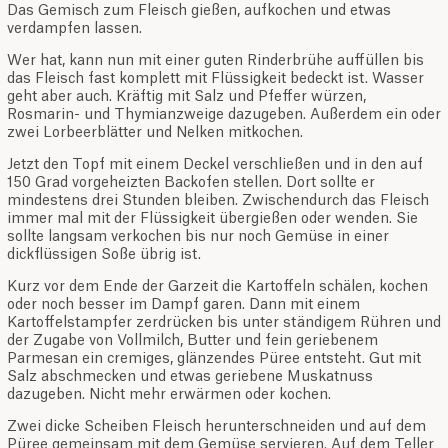
Das Gemisch zum Fleisch gießen, aufkochen und etwas
verdampfen lassen.
Wer hat, kann nun mit einer guten Rinderbrühe auffüllen bis
das Fleisch fast komplett mit Flüssigkeit bedeckt ist. Wasser
geht aber auch. Kräftig mit Salz und Pfeffer würzen,
Rosmarin- und Thymianzweige dazugeben. Außerdem ein oder
zwei Lorbeerblätter und Nelken mitkochen.
Jetzt den Topf mit einem Deckel verschließen und in den auf
150 Grad vorgeheizten Backofen stellen. Dort sollte er
mindestens drei Stunden bleiben. Zwischendurch das Fleisch
immer mal mit der Flüssigkeit übergießen oder wenden. Sie
sollte langsam verkochen bis nur noch Gemüse in einer
dickflüssigen Soße übrig ist.
Kurz vor dem Ende der Garzeit die Kartoffeln schälen, kochen
oder noch besser im Dampf garen. Dann mit einem
Kartoffelstampfer zerdrücken bis unter ständigem Rühren und
der Zugabe von Vollmilch, Butter und fein geriebenem
Parmesan ein cremiges, glänzendes Püree entsteht. Gut mit
Salz abschmecken und etwas geriebene Muskatnuss
dazugeben. Nicht mehr erwärmen oder kochen.
Zwei dicke Scheiben Fleisch herunterschneiden und auf dem
Püree gemeinsam mit dem Gemüse servieren. Auf dem Teller