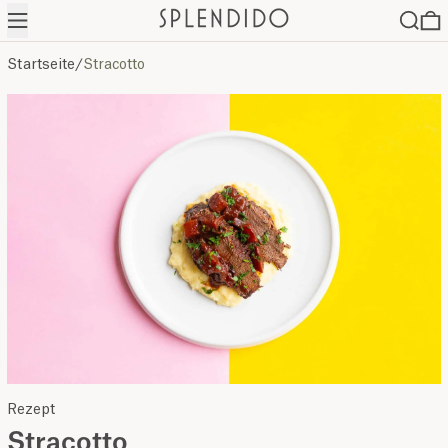
Menü
Suche
0
Startseite
/
Stracotto
Rezept
Stracotto