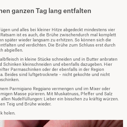
inen ganzen Tag lang entfalten
gen und alles bei kleiner Hitze abgedeckt mindestens vier
 Ratsam ist es auch, die Brühe zwischendurch mal komplett
 später wieder langsam zu erhitzen. So können sich die
ntfalten und verdichten. Die Brühe zum Schluss erst durch
ch abgießen.
 Kalbfleisch in kleine Stücke schneiden und in Butter anbraten
und Schinken kleinschneiden und ebenfalls dazugeben. Hier
eifter Parmaschinken oder der ebenfalls in der Region
. Beides sind luftgetrocknete – nicht gekochte und nicht
hschinken.
enem Parmigiano Reggiano vermengen und im Mixer oder
emigen Masse pürieren. Mit Muskatnuss, Pfeffer und Salz
 allen Nudelfüllungen: Lieber ein bisschen zu kräftig würzen.
hen Teig und Brühe wieder.
k holen.