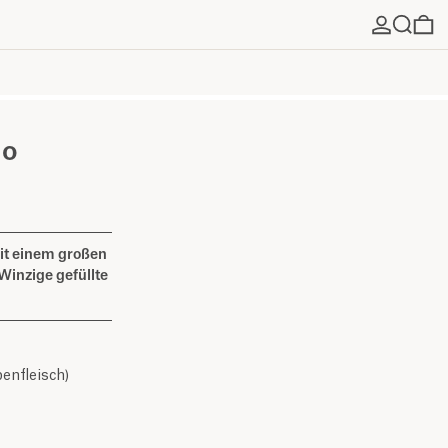
Suchen
0 
do
mit einem großen
Winzige gefüllte
enfleisch)