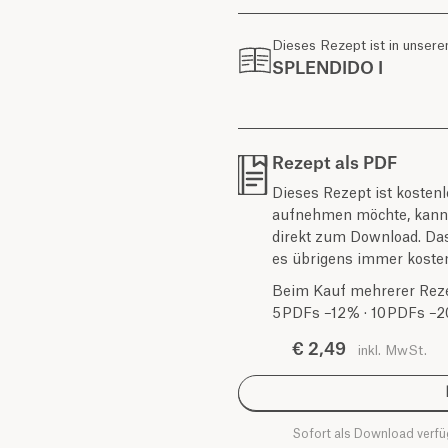
Dieses Rezept ist in unser
SPLENDIDO I
Rezept als PDF
Dieses Rezept ist koste
aufnehmen möchte, kann e
direkt zum Download. Das 
es übrigens immer kosten
Beim Kauf mehrerer Rezep
5 PDFs –12 % · 10 PDFs –2
€ 2,49
inkl. MwSt.
Sofort als Download verf