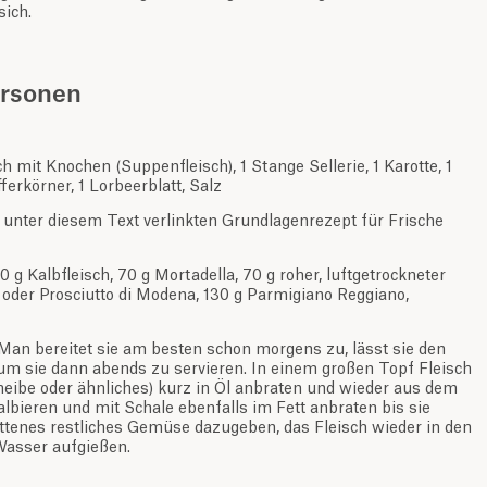
sich.
ersonen
h mit Knochen (Suppenfleisch), 1 Stange Sellerie, 1 Karotte, 1
erkörner, 1 Lorbeerblatt, Salz
 unter diesem Text verlinkten Grundlagenrezept für Frische
30 g Kalbfleisch, 70 g Mortadella, 70 g roher, luftgetrockneter
oder Prosciutto di Modena, 130 g Parmigiano Reggiano,
an bereitet sie am besten schon morgens zu, lässt sie den
um sie dann abends zu servieren. In einem großen Topf Fleisch
heibe oder ähnliches) kurz in Öl anbraten und wieder aus dem
lbieren und mit Schale ebenfalls im Fett anbraten bis sie
tenes restliches Gemüse dazugeben, das Fleisch wieder in den
Wasser aufgießen.