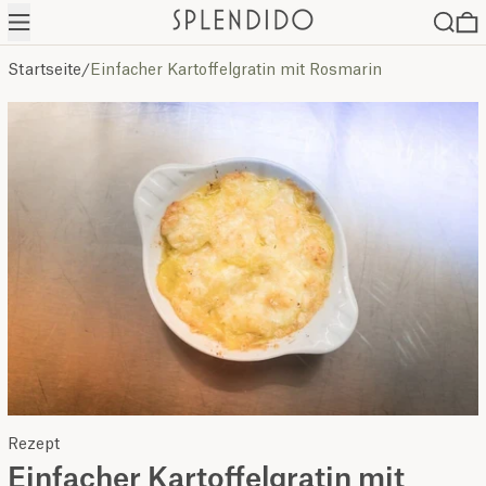
Menü
Suche
0
Startseite
/
Einfacher Kartoffelgratin mit Rosmarin
Rezept
Einfacher Kartoffelgratin mit