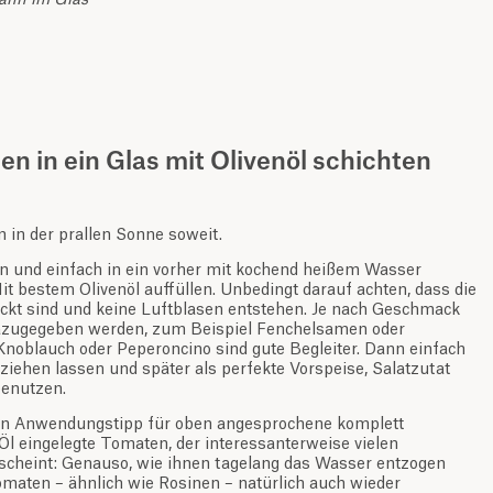
ann im Glas
n in ein Glas mit Olivenöl schichten
 in der prallen Sonne soweit.
 und einfach in ein vorher mit kochend heißem Wasser
Mit bestem Olivenöl auffüllen. Unbedingt darauf achten, dass die
ckt sind und keine Luftblasen entstehen. Je nach Geschmack
zugegeben werden, zum Beispiel Fenchelsamen oder
noblauch oder Peperoncino sind gute Begleiter. Dann einfach
ziehen lassen und später als perfekte Vorspeise, Salatzutat
benutzen.
in Anwendungstipp für oben angesprochene komplett
Öl eingelegte Tomaten, der interessanterweise vielen
cheint: Genauso, wie ihnen tagelang das Wasser entzogen
maten – ähnlich wie Rosinen – natürlich auch wieder