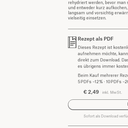
rehydriert werden, bevor man 
und entweder kurz aufkochen, 
langsam und vorsichtig erwärm
vielseitig einsetzen.
Rezept als PDF
Dieses Rezept ist koste
aufnehmen möchte, kann e
direkt zum Download. Das 
es übrigens immer kosten
Beim Kauf mehrerer Rezep
5 PDFs –12 % · 10 PDFs –2
€ 2,49
inkl. MwSt.
Sofort als Download verf