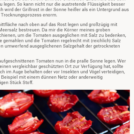
u legen. So kann nicht nur die austretende Flüssigkeit besser
 wird der Grillrost in der Sonne heißer als ein Untergrund aus
m Trocknungsprozess enorm.
ttfläche nach oben auf das Rost legen und großzügig mit
Meersalz bestreuen. Da mir die Körner meines groben
chienen, um die Tomaten ausgeglichen mit Salz zu bedenken,
e gemahlen und die Tomaten regelrecht mit (reichlich) Salz
nen umwerfend ausgeglichenen Salzgehalt der getrockneten
aufgeschnittenen Tomaten nun in die pralle Sonne legen. Wer
inen vergleichbar geschützten Ort zur Verfügung hat, sollte
ch im Auge behalten oder vor Insekten und Vögel verteidigen,
 Beispiel mit einem dünnen Netz oder anderweitig
gen Stück Stoff.