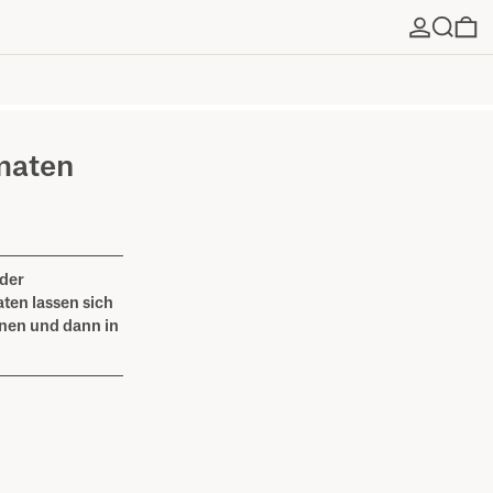
Suchen
0 
maten
 der
ten lassen sich
knen und dann in