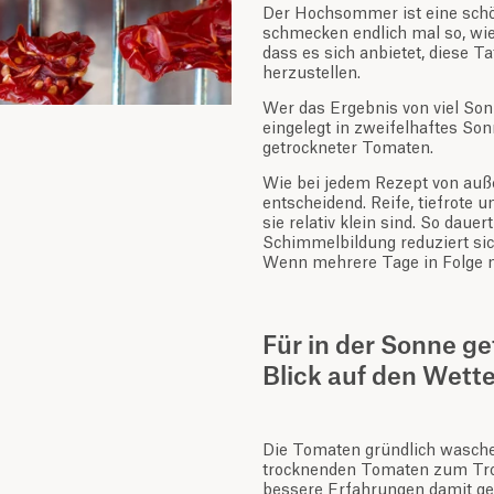
Der Hochsommer ist eine schön
schmecken endlich mal so, wie
dass es sich anbietet, diese 
herzustellen.
Wer das Ergebnis von viel So
eingelegt in zweifelhaftes So
getrockneter Tomaten.
Wie bei jedem Rezept von außer
entscheidend. Reife, tiefrote 
sie relativ klein sind. So daue
Schimmelbildung reduziert sic
Wenn mehrere Tage in Folge m
Für in der Sonne g
Blick auf den Wett
Die Tomaten gründlich waschen 
trocknenden Tomaten zum Troc
bessere Erfahrungen damit ge