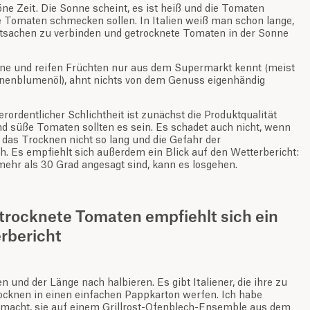
e Zeit. Die Sonne scheint, es ist heiß und die Tomaten
 Tomaten schmecken sollen. In Italien weiß man schon lange,
Tatsachen zu verbinden und getrocknete Tomaten in der Sonne
nne und reifen Früchten nur aus dem Supermarkt kennt (meist
nnenblumenöl), ahnt nichts von dem Genuss eigenhändig
ordentlicher Schlichtheit ist zunächst die Produktqualität
und süße Tomaten sollten es sein. Es schadet auch nicht, wenn
rt das Trocknen nicht so lang und die Gefahr der
h. Es empfiehlt sich außerdem ein Blick auf den Wetterbericht:
ehr als 30 Grad angesagt sind, kann es losgehen.
etrocknete Tomaten empfiehlt sich ein
erbericht
und der Länge nach halbieren. Es gibt Italiener, die ihre zu
knen in einen einfachen Pappkarton werfen. Ich habe
macht, sie auf einem Grillrost-Ofenblech-Ensemble aus dem