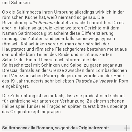
und Schinken.
Ob die Saltimbocca ihren Ursprung allerdings wirklich in der
römischen Küche hat, weiß niemand so genau. Die
Bezeichnung
alla Romana
deutet zunächst darauf hin. Da es
aber in Italien so gut wie keine weiteren Gerichte mit dem
Namen Saltimbocca gibt, scheint diese Differenzierung
unnötig. Die Zutaten sind jedenfalls keineswegs typisch
römisch: Rohschinken verortet man eher nördlich der
Hauptstadt und römische Fleischgerichte bestehen meist aus
den unbeliebten Teilen des Rinds und nicht aus zarten
Schnitzeln. Einer Theorie nach stammt die Idee,
Kalbsschnitzel mit Schinken und Salbei zu garen sogar aus
Brescia, damals an der Grenze zwischen dem Lombardischen
und Venezianischen Raum gelegen, und wurde von der Ende
des 19. Jahrhunderts sehr beliebten
Trattoria Le Venete
in Rom
eingebürgert.
Die Zubereitung ist so einfach, dass sie prädestiniert scheint
für zahlreiche Varianten der Verhunzung. Zu einem schönen
Fallbeispiel für derlei Tragödien später, zuerst bitte unbedingt
das Originalrezept einprägen.
Saltimbocca alla Romana, so geht das Originalrezept: