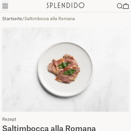
Menü
Suche
0
Startseite
/
Saltimbocca alla Romana
Rezept
Saltimbocca alla Romana