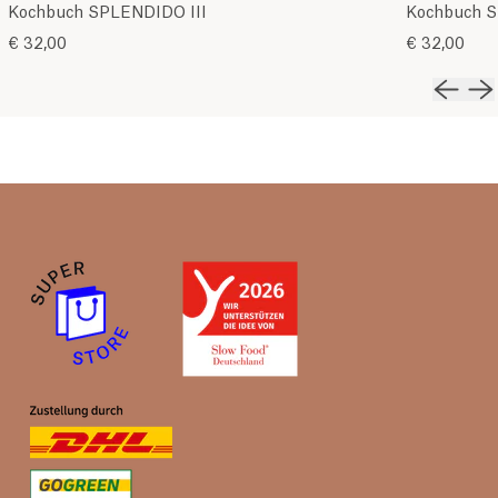
Kochbuch SPLENDIDO III
Kochbuch 
€ 32,00
€ 32,00
Vorher
Nä