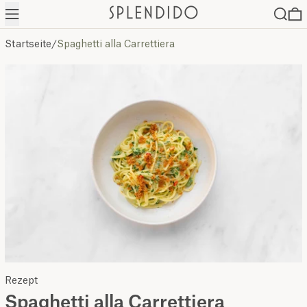
Menü
Suche
0
Startseite
/
Spaghetti alla Carrettiera
Rezept
Spaghetti alla Carrettiera